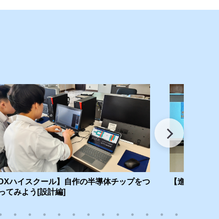
DXハイスクール】自作の半導体チップをつ
【進路指導部
ってみよう[設計編]