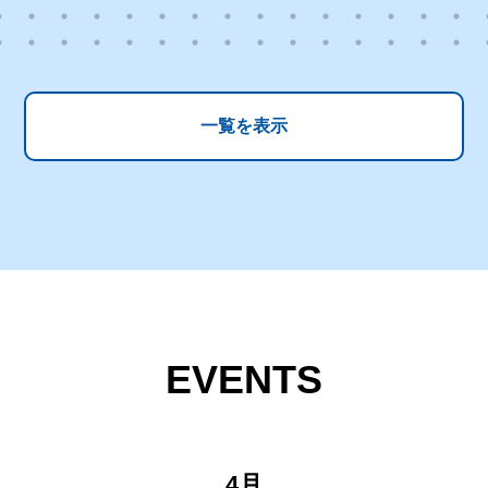
長挨拶のページを更新しました。
業証明書等の発行についてのページを更新しました。
職実績のページを更新しました。
一覧を表示
学実績のページを更新しました。
フトテニス部のページを更新しました。
校経営計画のページを更新しました。
奏楽部のページを更新しました。
リームテクノピアについて
EVENTS
題研究発表大会 YouTubeライブ用ホームページを公開しました。
和６年度スキー・スノーボード研修旅行のページを公開しました。
奏楽部のページを更新しました。
4月