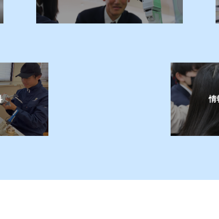
和７年度スキー・スノーボード研修旅行のページを公開しました。
奏楽部のページを更新しました。
２月６日（土）の「個別進路相談会」は、予約が満席となりました。
奏楽部のページを更新しました。
令和７年度 中丹府立学校文化芸術祭」について
科
情
奏楽部のページを更新しました。
mbou Jazz Concert YouTubeライブ用ホームページを公開しました
奏楽部のページを更新しました。
ベント情報に「工業高等学校「部活動体験」」を掲載しました。
活動のページ（電気部）を更新しました。
活動のページ（陸上競技部、剣道部、野球部）を更新しました。